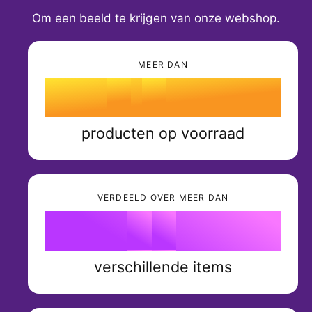
1
0
Om een beeld te krijgen van onze webshop.
1
0
2
1
2
MEER DAN
1
3
.
2
mil
3
2
4
3
producten op voorraad
4
3
5
4
0
5
4
6
5
VERDEELD OVER MEER DAN
1
6
k
5
7
6
2
7
verschillende items
0
6
8
7
3
8