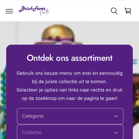
el
r
d
w
e
a
c
o
g
n
e
t
e
n
n
Ontdek ons assortiment
t
Gebruik ons keuze-menu om snel en eenvoudig
bij de juiste collectie uit te komen.
Selecteer je opties van links naar rechts en druk
op de zoekknop om naar de pagina te gaan!
Categorie
Collectie