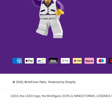
B
e
t
a
© 2026,
BrickFever Parts
.
Powered by Shopify
a
l
LEGO, the LEGO logo, the Minifigure, DUPLO, MINDSTORMS, LEGENDS O
m
e