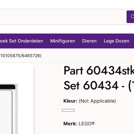
oek Set Onderdelen
Minifiguren
Dieren
Lege Dozen
- (10105875/6465726)
Part 60434stk
Set 60434 -
Kleur:
(Not Applicable)
(
V
N
a
Merk:
LEGO®
o
r