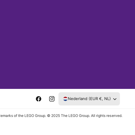
Nederland (EUR €, NL)
F
I
a
n
rks of the LEGO Group. © 2025 The LEGO Group. All rights reserved.
c
s
e
t