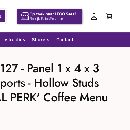
l
el
o
Op zoek naar LEGO Sets?
w
Z
Bekijk BrickFever.nl
g
o
a
e
g
k
g
e
e
Instructies
Stickers
Contact
e
n
n
n
27 - Panel 1 x 4 x 3
ports - Hollow Studs
L PERK' Coffee Menu