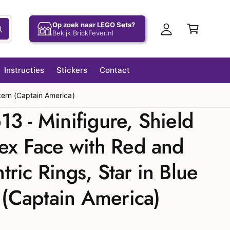
l
el
o
Op zoek naar LEGO Sets?
w
Z
Bekijk BrickFever.nl
g
o
a
e
g
k
g
e
e
Instructies
Stickers
Contact
e
n
n
n
tern (Captain America)
3 - Minifigure, Shield
ex Face with Red and
ric Rings, Star in Blue
n (Captain America)