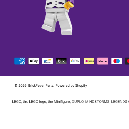
B
e
t
a
© 2026,
BrickFever Parts
.
Powered by Shopify
a
l
LEGO, the LEGO logo, the Minifigure, DUPLO, MINDSTORMS, LEGENDS O
m
e
t