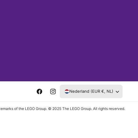
Nederland (EUR €, NL)
F
I
a
n
rks of the LEGO Group. © 2025 The LEGO Group. All rights reserved.
c
s
e
t
b
a